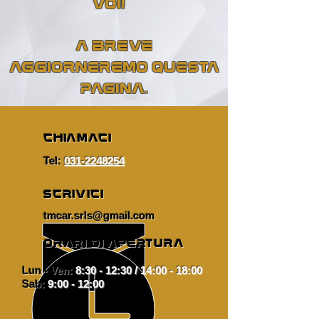
VOI!
A BREVE
AGGIORNEREMO QUESTA
PAGINA.
CHIAMACI
Tel:
031-2248254
SCRIVICI
tmcar.srls@gmail.com
ORARI DI APERTURA
Lun - Ven:
8:30 - 12:30 / 14:00 - 18:00
Sab:
9:00 - 12:00